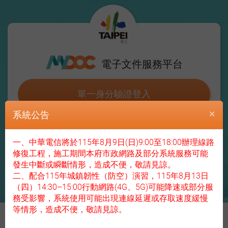
臺
北
市
登
政
府
入
電子文件服務平台
單一身分驗證登入
×
系統公告
服務介紹
|
申請帳號
一、中華電信將於115年8月9日(日)9:00至18:00辦理線路
修復工程，施工期間本府市政網路及部分系統服務可能
發生中斷或瞬斷情形，造成不便，敬請見諒。
二、配合115年城鎮韌性（防空）演習，115年8月13日
Copyright © 2019 Taipei City Government All Rights Reserved. 臺北市政府 版
（四）14:30–15:00行動網路(4G、5G)可能降速或部分服
權所有 ​
務受影響，系統使用可能出現連線延遲或存取速度緩慢
等情形，造成不便，敬請見諒。