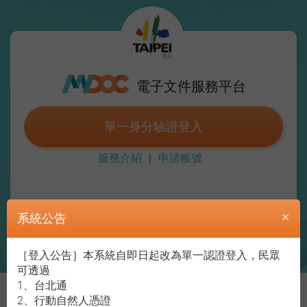
臺
北
市
登
政
府
入
電子文件服務平台
單一身分驗證登入
服務介紹
|
申請帳號
×
系統公告
Copyright © 2019 Taipei City Government All Rights Reserved. 臺北市政府 版
［登入公告］本系統自即日起改為單一認證登入，民眾
權所有 ​
可透過
1、台北通
2、行動自然人憑證